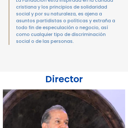
La Fundación está inspirada en la caridad
cristiana y los principios de solidaridad
social y por su naturaleza, es ajena a
asuntos partidistas o políticas y extraña a
todo fin de especulación o negocio, así
como cualquier tipo de discriminación
social o de las personas.
Director