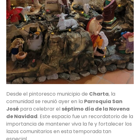
Desde el pintoresco municipio de
Charta
, la
comunidad se reunió ayer en la
Parroquia San
José
para celebrar el
séptimo día de la Novena
de Navidad
. Este espacio fue un recordatorio de la
importancia de mantener viva la fe y fortalecer los
lazos comunitarios en esta temporada tan
especial.